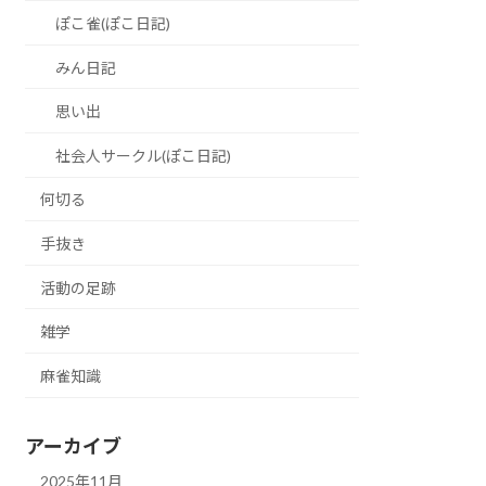
ぽこ雀(ぽこ日記)
みん日記
思い出
社会人サークル(ぽこ日記)
何切る
手抜き
活動の足跡
雑学
麻雀知識
アーカイブ
2025年11月