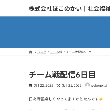
コ
ナ
株式会社ぽこのかい｜社会福
ン
ビ
テ
ゲ
ン
ー
ツ
シ
へ
ョ
ス
ン
キ
に
ッ
移
ブログ
チーム戦
チーム戦配信6日目
プ
動
チーム戦配信6日目
最
3月 22, 2025
3月 21, 2025
pokonokai
終
更
日々麻雀楽しくやってますかとたんです
新
日
時