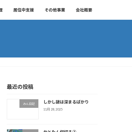
理
居住中支援
その他事業
会社概要
最近の投稿
しかし謎は深まるばかり
みん日記
11月 28, 2025
かとたん何切る⑦