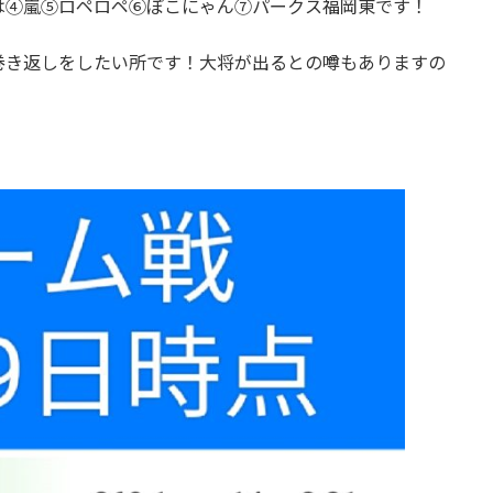
は④嵐⑤ロペロペ⑥ぽこにゃん⑦パークス福岡東です！
巻き返しをしたい所です！大将が出るとの噂もありますの