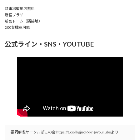
駐車場敷地内無料
新宮プラザ
新宮ドーム（隣接地）
200台駐車可能
公式ライン・SNS・YOUTUBE
福岡麻雀サークルぽこの会
https://t.co/lkgjuoPxkr
@YouTube
より