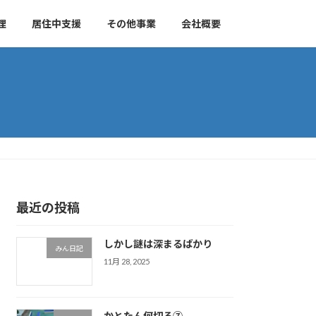
理
居住中支援
その他事業
会社概要
最近の投稿
しかし謎は深まるばかり
みん日記
11月 28, 2025
かとたん何切る⑦