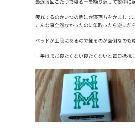
最近毎回こたつで寝るーを繰り返して夜中に
:
疲れてるのかいつの間にか寝落ちをかまして
こんな事全然なかったのに年取ったら逆にだ
ベッドが上段にあるので登るのが面倒なのも
一番はまだ寝たくない寝たくないと毎日抵抗