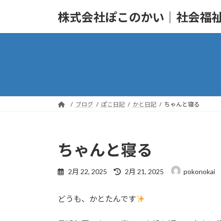
コ
ナ
株式会社ぽこのかい｜社会福
ン
ビ
テ
ゲ
ン
ー
ツ
シ
へ
ョ
ス
ン
キ
に
ッ
移
ブログ
ぽこ日記
かと日記
ちゃんと寝る
プ
動
ちゃんと寝る
最
2月 22, 2025
2月 21, 2025
pokonokai
終
更
どうも、かとたんです
新
日
時