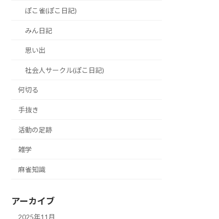
ぽこ雀(ぽこ日記)
みん日記
思い出
社会人サークル(ぽこ日記)
何切る
手抜き
活動の足跡
雑学
麻雀知識
アーカイブ
2025年11月