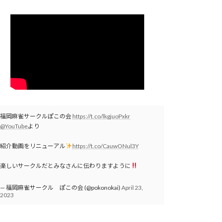
福岡麻雀サークルぽこの会
https://t.co/lkgjuoPxkr
@YouTube
より
紹介動画をリニューアル
https://t.co/CauwONul3Y
楽しいサークルだとみなさんに伝わりますように
— 福岡麻雀サークル ぽこの会 (@pokonokai)
April 23,
2023