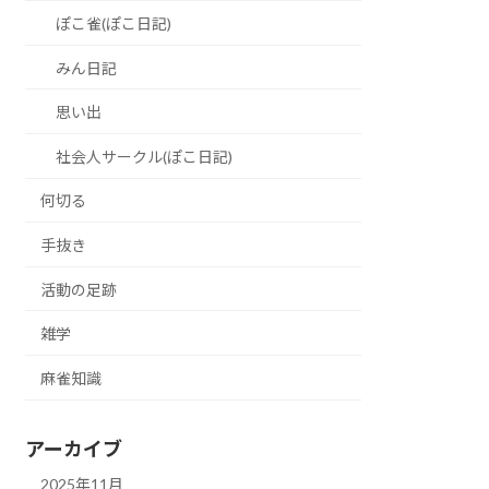
ぽこ雀(ぽこ日記)
みん日記
思い出
社会人サークル(ぽこ日記)
何切る
手抜き
活動の足跡
雑学
麻雀知識
アーカイブ
2025年11月