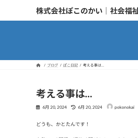
コ
ナ
株式会社ぽこのかい｜社会福
ン
ビ
テ
ゲ
ン
ー
ツ
シ
へ
ョ
ス
ン
キ
に
ッ
移
ブログ
ぽこ日記
考える事は…
プ
動
考える事は…
最
6月 20, 2024
6月 20, 2024
pokonokai
終
更
どうも、かとたんです！
新
日
時