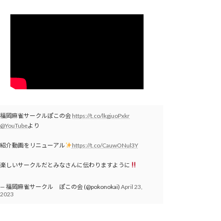
福岡麻雀サークルぽこの会
https://t.co/lkgjuoPxkr
@YouTube
より
紹介動画をリニューアル
https://t.co/CauwONul3Y
楽しいサークルだとみなさんに伝わりますように
— 福岡麻雀サークル ぽこの会 (@pokonokai)
April 23,
2023