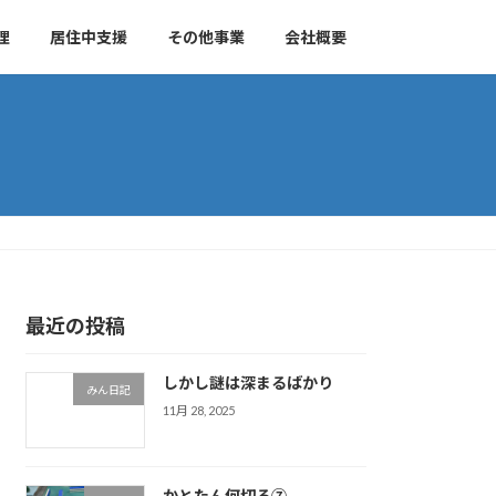
理
居住中支援
その他事業
会社概要
最近の投稿
しかし謎は深まるばかり
みん日記
11月 28, 2025
かとたん何切る⑦