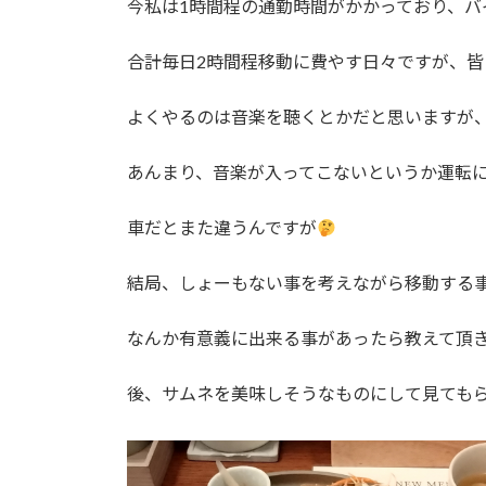
今私は1時間程の通勤時間がかかっており、バ
:
合計毎日2時間程移動に費やす日々ですが、
よくやるのは音楽を聴くとかだと思いますが
あんまり、音楽が入ってこないというか運転
車だとまた違うんですが
結局、しょーもない事を考えながら移動する
なんか有意義に出来る事があったら教えて頂
後、サムネを美味しそうなものにして見ても