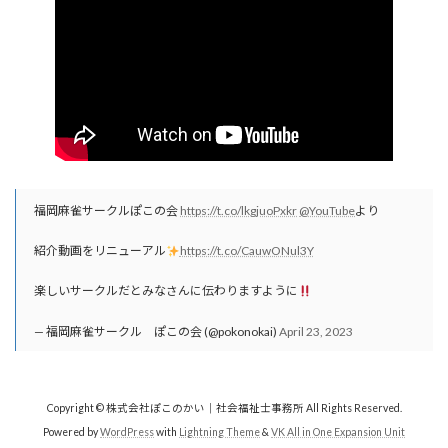
福岡麻雀サークルぽこの会
https://t.co/lkgjuoPxkr
@YouTube
より
紹介動画をリニューアル
https://t.co/CauwONul3Y
楽しいサークルだとみなさんに伝わりますように
— 福岡麻雀サークル ぽこの会 (@pokonokai)
April 23, 2023
Copyright © 株式会社ぽこのかい｜社会福祉士事務所 All Rights Reserved.
Powered by
WordPress
with
Lightning Theme
&
VK All in One Expansion Unit