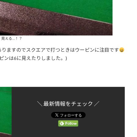
見える…！？
ありますのでスクエアで打つときはウーピンに注目です
7ピンは6に見えたりしました。)
＼ 最新情報をチェック ／