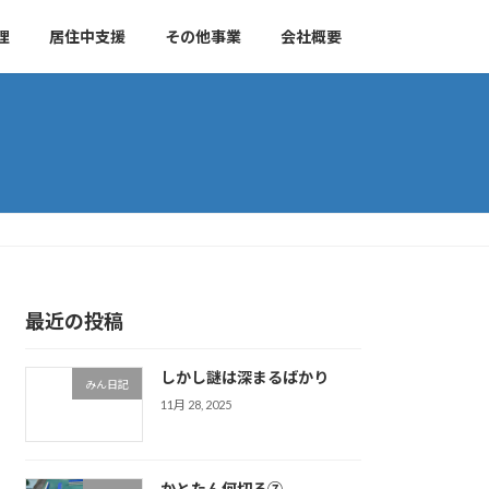
理
居住中支援
その他事業
会社概要
最近の投稿
しかし謎は深まるばかり
みん日記
11月 28, 2025
かとたん何切る⑦