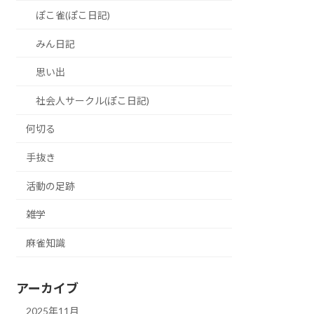
ぽこ雀(ぽこ日記)
みん日記
思い出
社会人サークル(ぽこ日記)
何切る
手抜き
活動の足跡
雑学
麻雀知識
アーカイブ
2025年11月