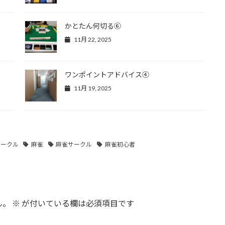
かとたん何切る⑥
11月 22, 2025
ワンポイントアドバイス④
11月 19, 2025
サークル
麻雀
麻雀サークル
麻雀初心者
ん。
※
が付いている欄は必須項目です