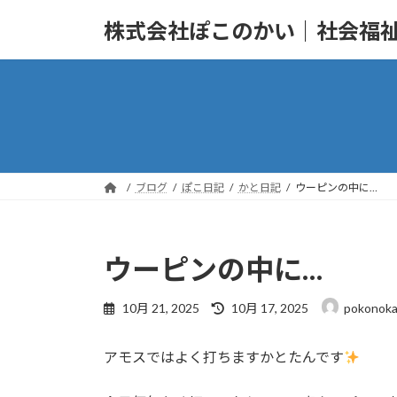
コ
ナ
株式会社ぽこのかい｜社会福
ン
ビ
テ
ゲ
ン
ー
ツ
シ
へ
ョ
ス
ン
キ
に
ッ
移
ブログ
ぽこ日記
かと日記
ウーピンの中に…
プ
動
ウーピンの中に…
最
10月 21, 2025
10月 17, 2025
pokonoka
終
更
アモスではよく打ちますかとたんです
新
日
時