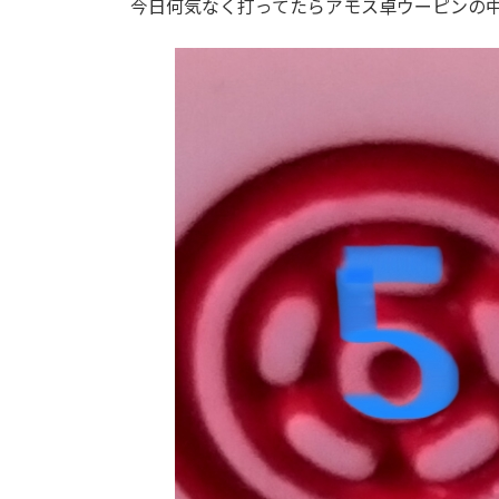
今日何気なく打ってたらアモス卓ウーピンの中
: